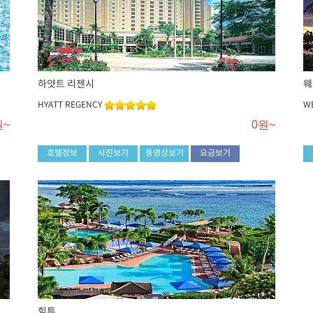
하얏트 리젠시
웨
HYATT REGENCY
W
원~
0원~
호텔정보
사진보기
동영상보기
요금보기
힐튼