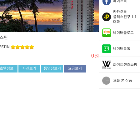
페이스북
카카오톡
플러스친구 1:1
대화
네이버블로그
스틴
ESTIN
네이버톡톡
0원~
화이트샌즈쇼핑
호텔정보
사진보기
동영상보기
요금보기
오늘 본 상품